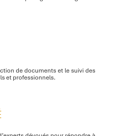
ction de documents et le suivi des
ls et professionnels.
É
 d’experts dévoués pour répondre à