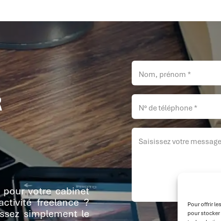
R
R
 pour votre cabinet
ctivité freelance ?
Pour offrir l
issez simplement le
pour stocker 