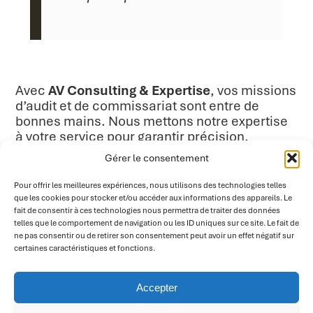
Avec
AV Consulting & Expertise
, vos missions
d’audit et de commissariat sont entre de
bonnes mains. Nous mettons notre expertise
à votre service pour garantir précision,
conformité et sérénité.
Gérer le consentement
Prêt à collaborer avec nous ?
Nous sommes
Pour offrir les meilleures expériences, nous utilisons des technologies telles
là pour vous accompagner.
que les cookies pour stocker et/ou accéder aux informations des appareils. Le
fait de consentir à ces technologies nous permettra de traiter des données
telles que le comportement de navigation ou les ID uniques sur ce site. Le fait de
ne pas consentir ou de retirer son consentement peut avoir un effet négatif sur
certaines caractéristiques et fonctions.
Accepter