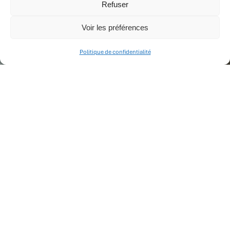
Refuser
Voir les préférences
RESTONS EN CONTACT
Politique de confidentialité
PRENEZ RENDEZ-
VOUS
Nous contacter