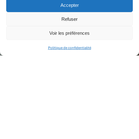
Accepter
Refuser
Voir les préférences
Politique de confidentialité
RESTONS EN CONTACT
PRENEZ RENDEZ-
VOUS
Nous contacter